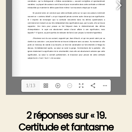
pages.
Publié
en
traduction
anglaise
dans
revue
Umbr(a)
1/13
2 réponses sur « 19.
Certitude et fantasme