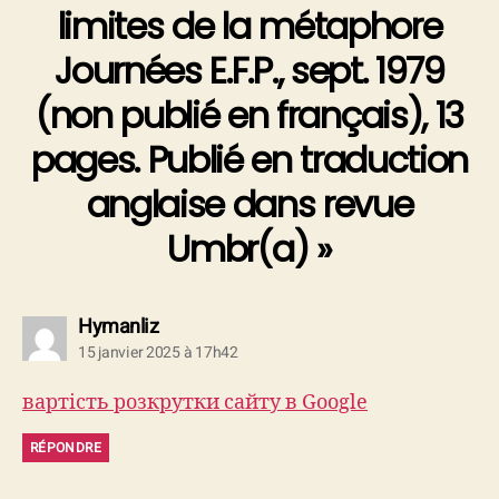
limites de la métaphore
Journées E.F.P., sept. 1979
(non publié en français), 13
pages. Publié en traduction
anglaise dans revue
Umbr(a) »
dit :
Hymanliz
15 janvier 2025 à 17h42
вартість розкрутки сайту в Google
RÉPONDRE